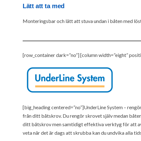
Lätt att ta med
Monteringsbar och lätt att stuva undan i båten med löst
[row_container dark=”no”] [column width=”eight” positi
[big_heading centered=”no”]UnderLine System – rengör
från ditt båtskrov. Du rengör skrovet själv medan båte
ditt båtskrov men samtidigt effektiva verktyg för att a
veta när det är dags att skrubba kan du undvika alla tid