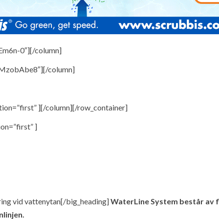
AEm6n-0″][/column]
0qMzobAbe8″][/column]
ion=”first” ][/column][/row_container]
on=”first” ]
ing vid vattenytan[/big_heading]
WaterLine System består av fl
linjen.