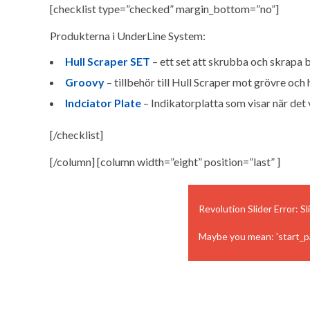
[checklist type=”checked” margin_bottom=”no”]
Produkterna i UnderLine System:
Hull Scraper SET
– ett set att skrubba och skrapa
Groovy
– tillbehör till Hull Scraper mot grövre oc
Indciator Plate
– Indikatorplatta som visar när det
[/checklist]
[/column] [column width=”eight” position=”last” ]
Revolution Slider Error: Sl
Maybe you mean: 'start_pa