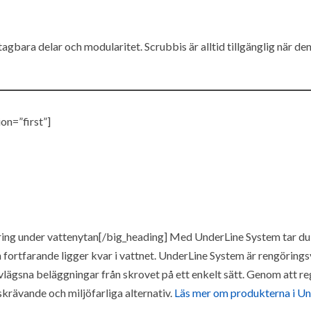
agbara delar och modularitet. Scrubbis är alltid tillgänglig när de
on=”first”]
ing under vattenytan[/big_heading] Med UnderLine System tar du e
n fortfarande ligger kvar i vattnet. UnderLine System är rengöri
vlägsna beläggningar från skrovet på ett enkelt sätt. Genom att re
skrävande och miljöfarliga alternativ.
Läs mer om produkterna i Un