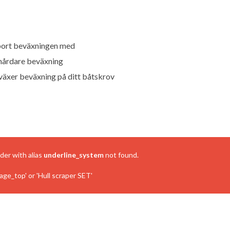
 bort beväxningen med
h hårdare beväxning
 växer beväxning på ditt båtskrov
ider with alias
underline_system
not found.
ge_top' or 'Hull scraper SET'