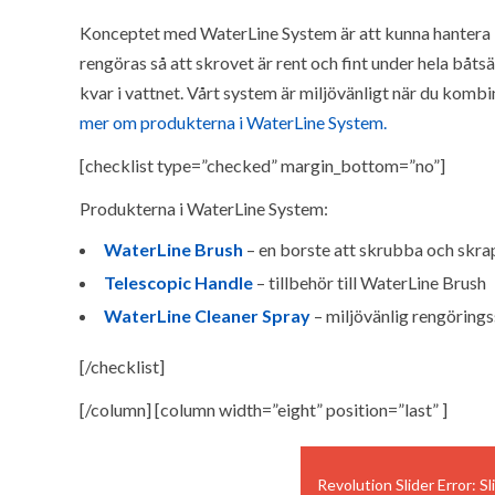
Konceptet med WaterLine System är att kunna hantera b
rengöras så att skrovet är rent och fint under hela båt
kvar i vattnet. Vårt system är miljövänligt när du kom
mer om produkterna i WaterLine System.
[checklist type=”checked” margin_bottom=”no”]
Produkterna i WaterLine System:
WaterLin
e Brush
– en borste att skrubba och skr
Telescopic Handle
– tillbehör till WaterLine Brush
WaterLine Cleaner Spray
– miljövänlig rengörings
[/checklist]
[/column] [column width=”eight” position=”last” ]
Revolution Slider Error: Sl