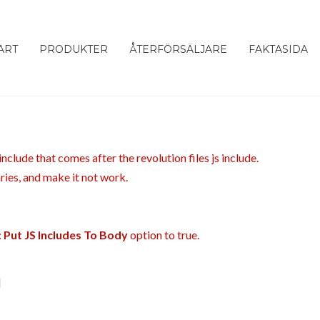
ART
PRODUKTER
ÅTERFÖRSÄLJARE
FAKTASIDA
nclude that comes after the revolution files js include.
aries, and make it not work.
:
Put JS Includes To Body
option to true.
]