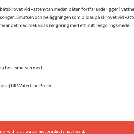
åtskrovet vid vattenytan medan båten fortfarande ligger i vattnet
säsongen. Smutsen och beläggningen som bildas på skrovet vid vatte
binerar det med mekanisk rengöring med ett milt rengöringsmedel. 
apa bort smutsen med
sprej till WaterLine Brush
ider with alias
waterline_products
not found.