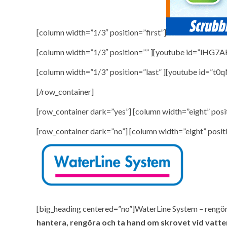
[column width=”1/3″ position=”first”]
[column width=”1/3″ position=”” ][youtube id=”lHG7
[column width=”1/3″ position=”last” ][youtube id=”t
[/row_container]
[row_container dark=”yes”] [column width=”eight” posit
[row_container dark=”no”] [column width=”eight” positi
[big_heading centered=”no”]WaterLine System – rengör
hantera, rengöra och ta hand om skrovet vid vatten