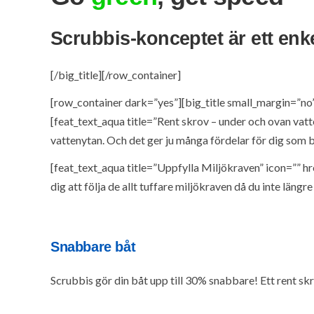
Scrubbis-konceptet är ett enkel
[/big_title][/row_container]
[row_container dark=”yes”][big_title small_margin=”no
[feat_text_aqua title=”Rent skrov – under och ovan vatt
vattenytan. Och det ger ju många fördelar för dig som bå
[feat_text_aqua title=”Uppfylla Miljökraven” icon=”” hre
dig att följa de allt tuffare miljökraven då du inte läng
Snabbare båt
Scrubbis gör din båt upp till 30% snabbare! Ett rent skr