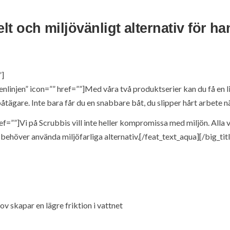
t och miljövänligt alternativ för han
”]
enlinjen” icon=”” href=””]Med våra två produktserier kan du få en 
tägare. Inte bara får du en snabbare båt, du slipper hårt arbete n
f=””]Vi på Scrubbis vill inte heller kompromissa med miljön. Alla 
re behöver använda miljöfarliga alternativ.[/feat_text_aqua][/big_ti
ov skapar en lägre friktion i vattnet