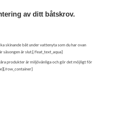
tering av ditt båtskrov.
lika skinande båt under vattenyta som du har ovan
är säsongen är slut.[/feat_text_aqua]
våra produkter är miljövänliga och gör det möjligt för
tle][/row_container]