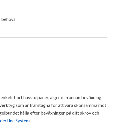
n behövs
nkelt bort havstulpaner, alger och annan beväxning
ngsverktyg som är framtagna för att vara skonsamma mot
gelbundet hålla efter beväxningen på ditt skrov och
derLine System.